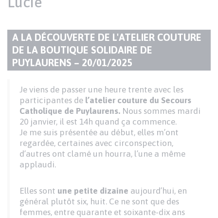
Lucie
Paragraphes
A LA DÉCOUVERTE DE L'ATELIER COUTURE
de
DE LA BOUTIQUE SOLIDAIRE DE
TITRE
contenu
PUYLAURENS – 20/01/2025
DU
PARAGRAPHE
Texte
Je viens de passer une heure trente avec les
participantes de
l’atelier couture du Secours
Catholique de Puylaurens.
Nous sommes mardi
20 janvier, il est 14h quand ça commence.
Je me suis présentée au début, elles m’ont
regardée, certaines avec circonspection,
d’autres ont clamé un hourra, l’une a même
applaudi.
Elles sont
une petite dizaine
aujourd’hui, en
général plutôt six, huit. Ce ne sont que des
femmes, entre quarante et soixante-dix ans