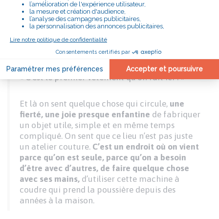
Une autre me confie, presque sans s’en rendre
compte :
« J’ai hâte de le finir pour pouvoir le mettre
jeudi quand j’irai voir mon fils. »
Elle parle du gilet. Une autre rebondit :
« C’est le premier vêtement qu’on fait ici ! »
Et là on sent quelque chose qui circule,
une
fierté, une joie presque enfantine
de fabriquer
un objet utile, simple et en même temps
compliqué. On sent que ce lieu n’est pas juste
un atelier couture.
C’est un endroit où on vient
parce qu’on est seule, parce qu’on a besoin
d’être avec d’autres, de faire quelque chose
avec ses mains,
d’utiliser cette machine à
coudre qui prend la poussière depuis des
années à la maison.