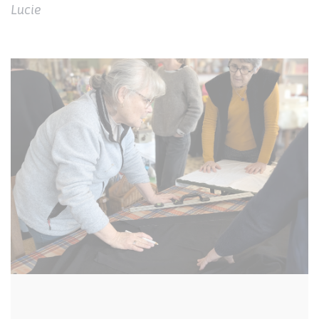
Lucie
Image
I