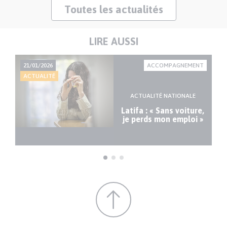
Toutes les actualités
LIRE AUSSI
LES
21/01/2026
ACCOMPAGNEMENT
21
ACTUALITÉ
AC
e
ACTUALITÉ NATIONALE
Latifa : « Sans voiture,
es
je perds mon emploi »
du