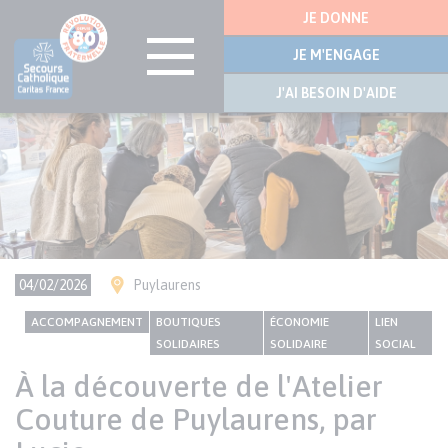
Menu
JE DONNE
latérale
JE M'ENGAGE
J'AI BESOIN D'AIDE
Visuel
Aller
bannière
au
contenu
principal
Ville(s)
04/02/2026
Puylaurens
CONTENU
Thème
ACCOMPAGNEMENT
BOUTIQUES
ÉCONOMIE
LIEN
NATIONAL
SOLIDAIRES
SOLIDAIRE
SOCIAL
À la découverte de l'Atelier
Couture de Puylaurens, par