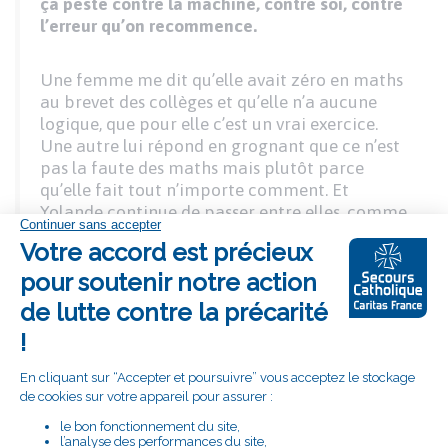
ça peste contre la machine, contre soi, contre
l’erreur qu’on recommence.
Une femme me dit qu’elle avait zéro en maths
au brevet des collèges et qu’elle n’a aucune
logique, que pour elle c’est un vrai exercice.
Une autre lui répond en grognant que ce n’est
pas la faute des maths mais plutôt parce
qu’elle fait tout n’importe comment. Et
Yolande continue de passer entre elles, comme
un chef d’orchestre, toujours calme.
Dans un coin, une dame chantonne du Brel. Je
lui demande si c’est son chanteur préféré. Elle
me dit non, pas spécialement, mais que
Bernard (son mari je suppose, je ne demande
pas, tout le monde hoche la tête, on doit
connaitre Bernard) vient de mourir et qu’à
l’enterrement ils ont passé une chanson de Brel,
alors elle l’a encore dans la tête.