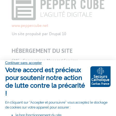
www.peppercube.net
Un site propulsé par Drupal 10
HÉBERGEMENT DU SITE
CMS - Convergence Managed Services
www.cms-france.net
2/4 rue Nieuport, 78140 Vélizy Villacoublay - Tél. : 01
74 07 41 00