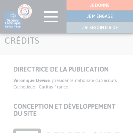
Menu
JE DONNE
latérale
JE M'ENGAGE
J'AI BESOIN D'AIDE
Aller
CRÉDITS
au
contenu
principal
DIRECTRICE DE LA PUBLICATION
Texte
Véronique Devise
, présidente nationale du Secours
Catholique - Caritas France
CONCEPTION ET DÉVELOPPEMENT
DU SITE