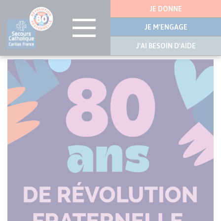
Menu
JE DONNE
latérale
JE M'ENGAGE
J'AI BESOIN D'AIDE
Aller
au
contenu
principal