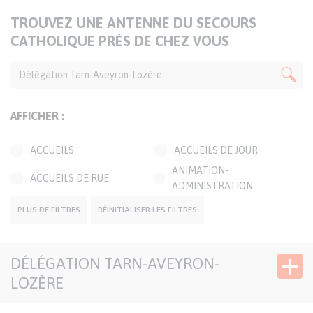
TITRE
TROUVEZ UNE ANTENNE DU SECOURS
DE
CATHOLIQUE PRÈS DE CHEZ VOUS
LA
CARTE
AFFICHER :
ACCUEILS
ACCUEILS DE JOUR
ANIMATION-
ACCUEILS DE RUE
ADMINISTRATION
BOUTIQUES SOLIDAIRES
CAFÉS SOLIDAIRES
PLUS DE FILTRES
RÉINITIALISER LES FILTRES
ÉPICERIES SOLIDAIRES
JARDINS SOLIDAIRES
DÉLÉGATION TARN-AVEYRON-
GROUPES CONVIVIAUX
PERMANENCES LOCALES
LOZÈRE
TRANSPORTS
SIÈGE DÉLÉGATION
SOLIDAIRES